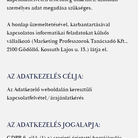
személyes adat megadása szükséges.
A honlap üzemeltetésével, karbantartásával
kapcsolatos informatikai feladatokat külsős
vállalkozó (Marketing Professzorok Tanácsadó Kft.,
2100 Gödöllő, Kossuth Lajos u. 13.) látja el.
AZ ADATKEZELÉS CÉLJA:
Az Adatkezelő weboldalán keresztüli
kapcsolatfelvétel/árajánlatkérés
AZ ADATKEZELÉS JOGALAPJA:
GDPR 6. cikk (1) a) szerinti érintetti hozzájárulás.