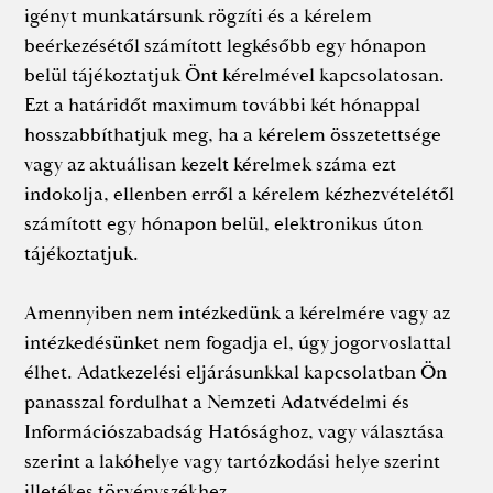
igényt munkatársunk rögzíti és a kérelem
beérkezésétől számított legkésőbb egy hónapon
belül tájékoztatjuk Önt kérelmével kapcsolatosan.
Ezt a határidőt maximum további két hónappal
hosszabbíthatjuk meg, ha a kérelem összetettsége
vagy az aktuálisan kezelt kérelmek száma ezt
indokolja, ellenben erről a kérelem kézhezvételétől
számított egy hónapon belül, elektronikus úton
tájékoztatjuk.
Amennyiben nem intézkedünk a kérelmére vagy az
intézkedésünket nem fogadja el, úgy jogorvoslattal
élhet. Adatkezelési eljárásunkkal kapcsolatban Ön
panasszal fordulhat a Nemzeti Adatvédelmi és
Információszabadság Hatósághoz, vagy választása
szerint a lakóhelye vagy tartózkodási helye szerint
illetékes törvényszékhez.