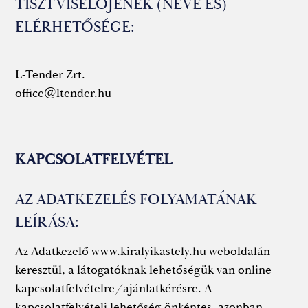
TISZTVISELŐJÉNEK (NEVE ÉS)
ELÉRHETŐSÉGE:
L-Tender Zrt.
office@ltender.hu
KAPCSOLATFELVÉTEL
AZ ADATKEZELÉS FOLYAMATÁNAK
LEÍRÁSA:
Az Adatkezelő www.kiralyikastely.hu weboldalán
keresztül, a látogatóknak lehetőségük van online
kapcsolatfelvételre/ajánlatkérésre. A
kapcsolatfelvételi lehetőség önkéntes, azonban